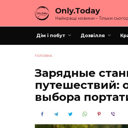
Перейти
Only.Today
до
вмісту
Найкращі новини – Тільки сьогод
Дім і побут
Дозвілля
Кр
ГОЛОВНА
Зарядные стан
путешествий: 
выбора портат