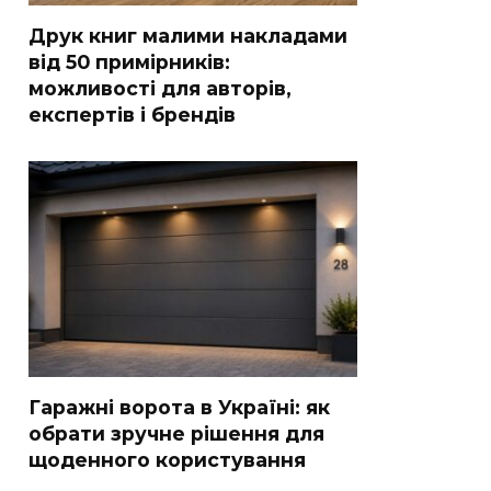
Друк книг малими накладами
від 50 примірників:
можливості для авторів,
експертів і брендів
Гаражні ворота в Україні: як
обрати зручне рішення для
щоденного користування