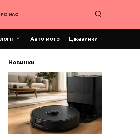
ПРО НАС
логії
Авто мото
Цікавинки
Новинки