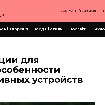
ЗВОРОТНІЙ ЗВ’ЯЗОК
ні
аса і здоров’я
Мода і стиль
Зоосвіт
Техно
ции для
особенности
ивных устройств