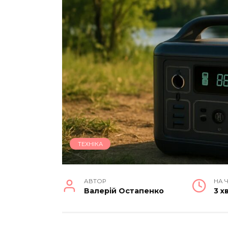
ТЕХНІКА
АВТОР
НА 
Валерій Остапенко
3 х