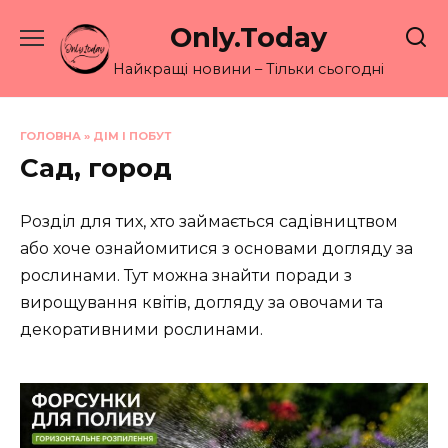
Перейти
Only.Today
до
вмісту
Найкращі новини – Тільки сьогодні
ГОЛОВНА
»
ДІМ І ПОБУТ
Сад, город
Розділ для тих, хто займається садівництвом
або хоче ознайомитися з основами догляду за
рослинами. Тут можна знайти поради з
вирощування квітів, догляду за овочами та
декоративними рослинами.