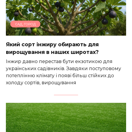
САД, ГОРОД
Який сорт інжиру обирають для
вирощування в наших широтах?
Інжир давно перестав бути екзотикою для
українських садівників. Завдяки поступовому
потеплінню клімату і появі більш стійких до
холоду сортів, вирощування