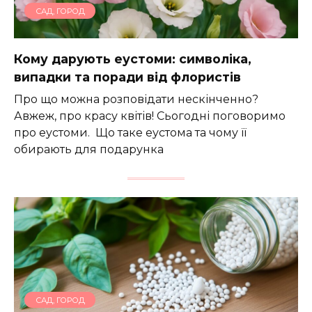
САД, ГОРОД
Кому дарують еустоми: символіка,
випадки та поради від флористів
Про що можна розповідати нескінченно?
Авжеж, про красу квітів! Сьогодні поговоримо
про еустоми. Що таке еустома та чому її
обирають для подарунка
САД, ГОРОД