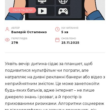
СІМ'Я ТА ДІТИ
АВТОР
НА ЧИТАННЯ
Валерій Остапенко
5 хв
ПЕРЕГЛЯДІВ
ОНОВЛЕНО
278
25.11.2025
Уявіть вечір: дитина сідає за планшет, щоб
подивитися мультфільм чи пограти, але
натрапляє на дивні рекламні банери або відео з
неприйнятним змістом. Це може занепокоїти
будь-яких батьків, адже інтернет – не лише
джерело знань і розваг, а й простір із
прихованими ризиками. Алгоритми соцмереж