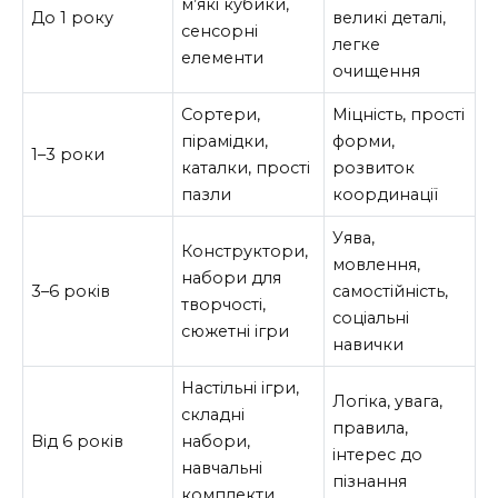
м’які кубики,
До 1 року
великі деталі,
сенсорні
легке
елементи
очищення
Сортери,
Міцність, прості
пірамідки,
форми,
1–3 роки
каталки, прості
розвиток
пазли
координації
Уява,
Конструктори,
мовлення,
набори для
3–6 років
самостійність,
творчості,
соціальні
сюжетні ігри
навички
Настільні ігри,
Логіка, увага,
складні
правила,
Від 6 років
набори,
інтерес до
навчальні
пізнання
комплекти