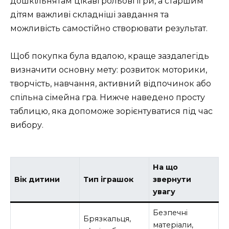
дошкільнятам цікаві рольові ігри, а старшим
дітям важливі складніші завдання та
можливість самостійно створювати результат.
Щоб покупка була вдалою, краще заздалегідь
визначити основну мету: розвиток моторики,
творчість, навчання, активний відпочинок або
спільна сімейна гра. Нижче наведено просту
таблицю, яка допоможе зорієнтуватися під час
вибору.
На що
Вік дитини
Тип іграшок
звернути
увагу
Безпечні
Брязкальця,
матеріали,