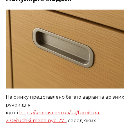
На ринку представлено багато варіантів врізних
ручок для
кухні
https://kronas.com.ua/ua/furnitura-
270/ruchki-mebelnye-271
, серед яких: