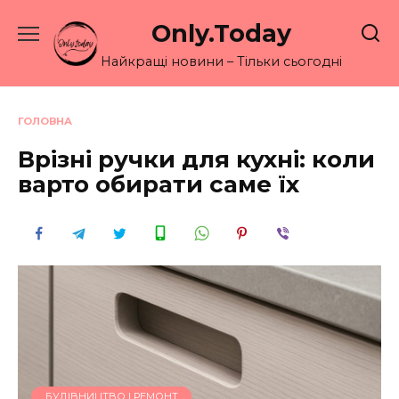
Перейти
Only.Today
до
вмісту
Найкращі новини – Тільки сьогодні
ГОЛОВНА
Врізні ручки для кухні: коли
варто обирати саме їх
БУДІВНИЦТВО І РЕМОНТ