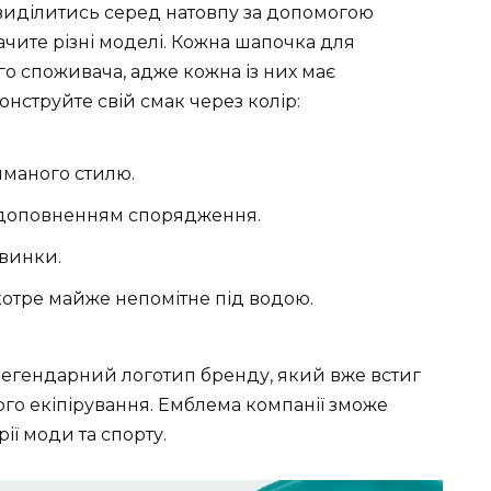
виділитись серед натовпу за допомогою
чите різні моделі. Кожна шапочка для
го споживача, адже кожна із них має
онструйте свій смак через колір:
иманого стилю.
 доповненням спорядження.
авинки.
котре майже непомітне під водою.
легендарний логотип бренду, який вже встиг
го екіпірування. Емблема компанії зможе
ії моди та спорту.