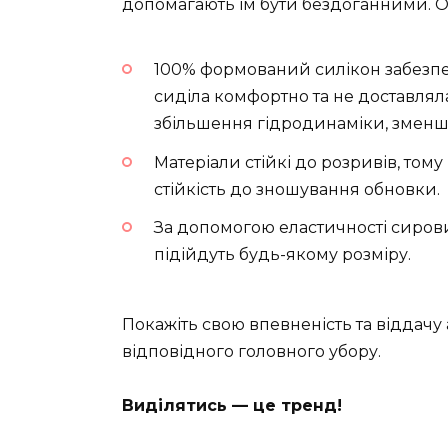
допомагають їм бути бездоганними. О
100% формований силікон забезпеч
сиділа комфортно та не доставлял
збільшення гідродинаміки, зменш
Матеріали стійкі до розривів, тому
стійкість до зношування обновки.
За допомогою еластичності сиров
підійдуть будь-якому розміру.
Покажіть свою впевненість та віддачу
відповідного головного убору.
Виділятись — це тренд!