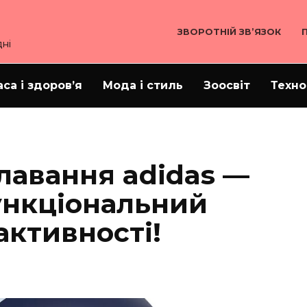
ЗВОРОТНІЙ ЗВ’ЯЗОК
ні
аса і здоров’я
Мода і стиль
Зоосвіт
Техно
лавання adidas —
ункціональний
активності!