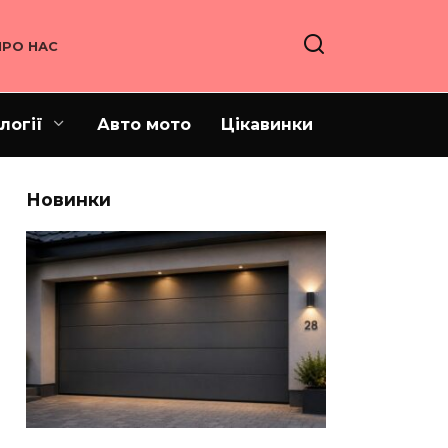
ПРО НАС
логії
Авто мото
Цікавинки
Новинки