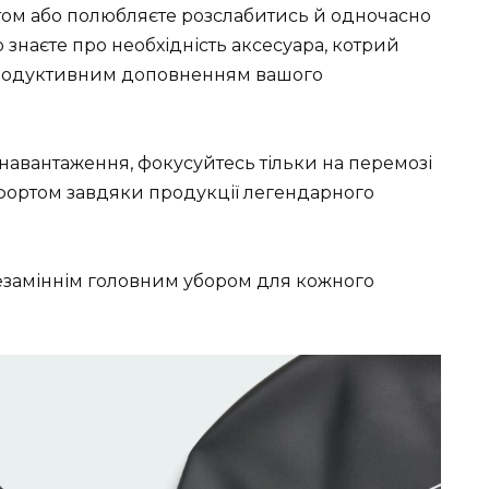
ом або полюбляєте розслабитись й одночасно
о знаєте про необхідність аксесуара, котрий
продуктивним доповненням вашого
 навантаження, фокусуйтесь тільки на перемозі
мфортом завдяки продукції легендарного
незаміннім головним убором для кожного