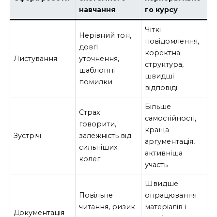
навчання
го курсу
Чіткі
Нерівний тон,
повідомлення,
довгі
коректна
Листування
уточнення,
структура,
шаблонні
швидші
помилки
відповіді
Більше
Страх
самостійності,
говорити,
краща
Зустрічі
залежність від
аргументація,
сильніших
активніша
колег
участь
Швидше
Повільне
опрацювання
читання, ризик
матеріалів і
Документація