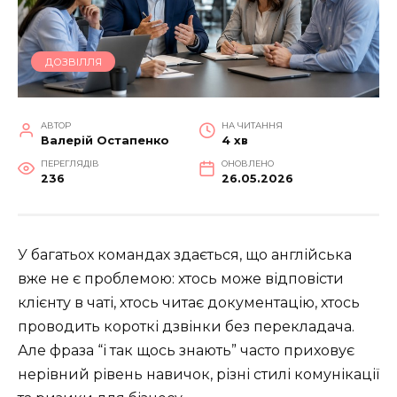
ДОЗВІЛЛЯ
АВТОР
НА ЧИТАННЯ
Валерій Остапенко
4 хв
ПЕРЕГЛЯДІВ
ОНОВЛЕНО
236
26.05.2026
У багатьох командах здається, що англійська
вже не є проблемою: хтось може відповісти
клієнту в чаті, хтось читає документацію, хтось
проводить короткі дзвінки без перекладача.
Але фраза “і так щось знають” часто приховує
нерівний рівень навичок, різні стилі комунікації