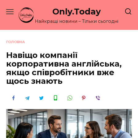
Перейти
Only.Today
до
вмісту
Найкращі новини – Тільки сьогодні
ГОЛОВНА
Навіщо компанії
корпоративна англійська,
якщо співробітники вже
щось знають