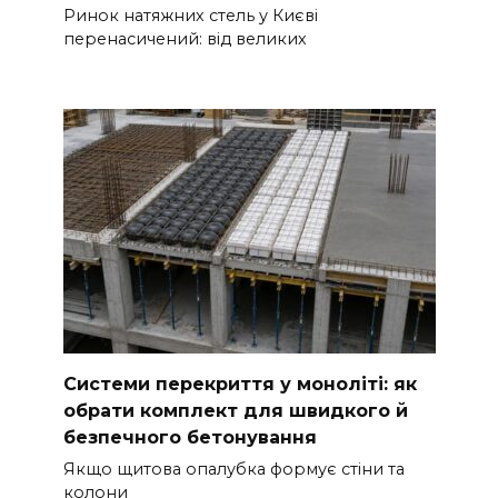
Ринок натяжних стель у Києві
перенасичений: від великих
Системи перекриття у моноліті: як
обрати комплект для швидкого й
безпечного бетонування
Якщо щитова опалубка формує стіни та
колони