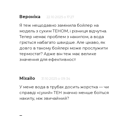
Вероніка
22.10.2025 о 17:27
Я теж нещодавно замінила бойлер на
модель з сухим ТЕНОМ, і різниця відчутна.
Тепер немає проблем з накипом, а вода
гріється набагато швидше. Але цікаво, як
довго в такому бойлері може прослужити
термостат? Адже він теж має велике
значення для ефективност
Mixailo
31.10.2025 о 09:34
У мене вода в трубах досить жорстка — чи
справді «сухий» ТЕН значно менше боїться
накипу, ніж звичайний?