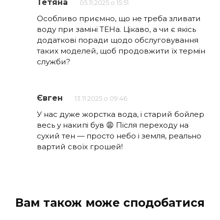
Тетяна
05.11.2025 о 15:51
Особливо приємно, що не треба зливати
воду при заміні ТЕНа. Цікаво, а чи є якісь
додаткові поради щодо обслуговування
таких моделей, щоб продовжити їх термін
служби?
Євген
13.11.2025 о 09:46
У нас дуже жорстка вода, і старий бойлер
весь у накипі був 😩 Після переходу на
сухий тен — просто небо і земля, реально
вартий своїх грошей!
Вам також може сподобатися