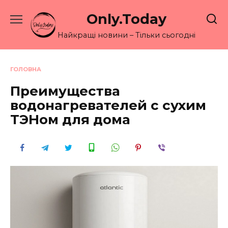
Перейти
Only.Today
до
вмісту
Найкращі новини – Тільки сьогодні
ГОЛОВНА
Преимущества
водонагревателей с сухим
ТЭНом для дома