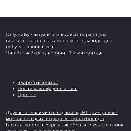
Only.Today - актуальні та корисні поради для
гарного настрою та самопочуття, цікаві ідеї для
побуту, новини в світі.
Читайте найкращі новини - Тільки сьогодні
Зворотній зв'язок
Політика конфіденційності
Про нас
Друк книг малими накладами від 50 примірників:
можливості для авторів, експертів і брендів
Гаражні ворота в Україні: як обрати зручне рішення
для щоденного користування