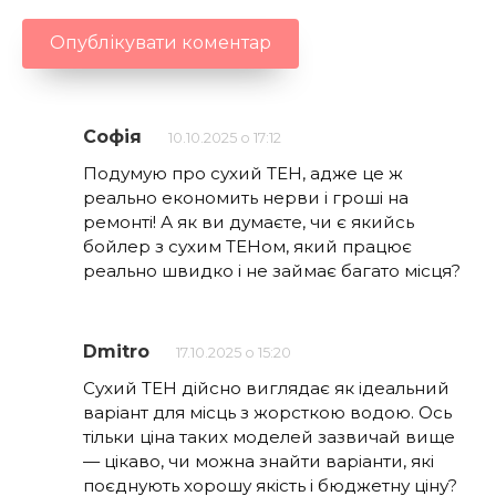
Софія
10.10.2025 о 17:12
Подумую про сухий ТЕН, адже це ж
реально економить нерви і гроші на
ремонті! А як ви думаєте, чи є якийсь
бойлер з сухим ТЕНом, який працює
реально швидко і не займає багато місця?
Dmitro
17.10.2025 о 15:20
Сухий ТЕН дійсно виглядає як ідеальний
варіант для місць з жорсткою водою. Ось
тільки ціна таких моделей зазвичай вище
— цікаво, чи можна знайти варіанти, які
поєднують хорошу якість і бюджетну ціну?