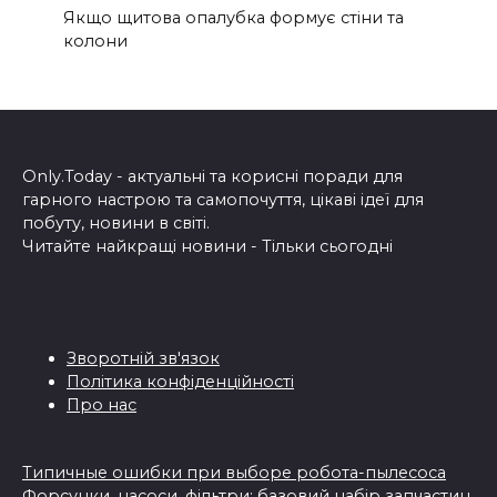
Якщо щитова опалубка формує стіни та
колони
Only.Today - актуальні та корисні поради для
гарного настрою та самопочуття, цікаві ідеї для
побуту, новини в світі.
Читайте найкращі новини - Тільки сьогодні
Зворотній зв'язок
Політика конфіденційності
Про нас
Типичные ошибки при выборе робота-пылесоса
Форсунки, насоси, фільтри: базовий набір запчастин