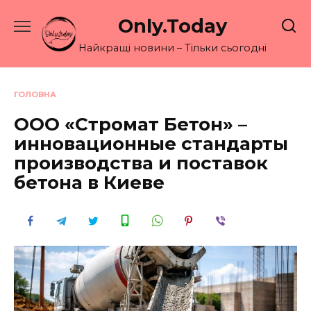
Перейти
Only.Today
до
вмісту
Найкращі новини – Тільки сьогодні
ГОЛОВНА
ООО «Стромат Бетон» –
инновационные стандарты
производства и поставок
бетона в Киеве