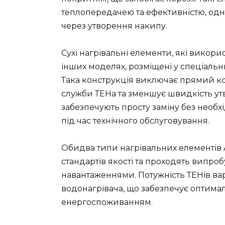
теплопередачею та ефективністю, од
через утворення накипу.
Сухі нагрівальні елементи, які викорис
інших моделях, розміщені у спеціальн
Така конструкція виключає прямий ко
служби ТЕНа та зменшує швидкість ут
забезпечують просту заміну без необхі
під час технічного обслуговування.
Обидва типи нагрівальних елементів 
стандартів якості та проходять випро
навантаженнями. Потужність ТЕНів варі
водонагрівача, що забезпечує оптима
енергоспоживанням.