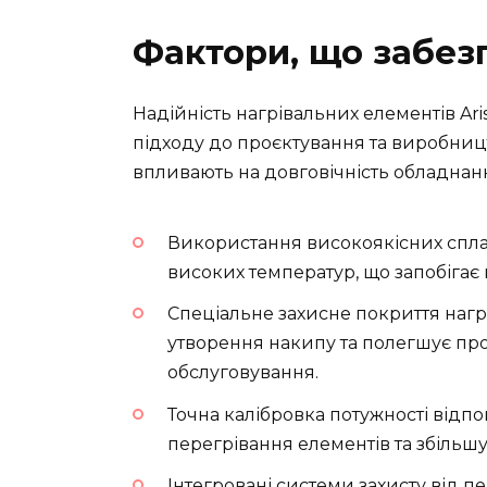
Фактори, що забез
Надійність нагрівальних елементів Ar
підходу до проєктування та виробницт
впливають на довговічність обладнан
Використання високоякісних сплаві
високих температур, що запобігає
Спеціальне захисне покриття нагр
утворення накипу та полегшує про
обслуговування.
Точна калібровка потужності відпо
перегрівання елементів та збільшу
Інтегровані системи захисту від 