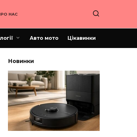
ПРО НАС
логії
Авто мото
Цікавинки
Новинки