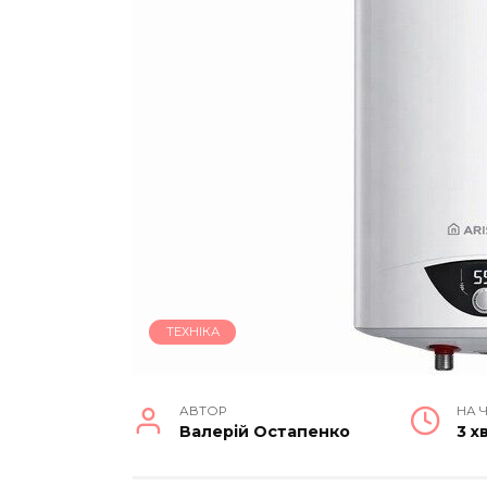
ТЕХНІКА
АВТОР
НА 
Валерій Остапенко
3 х