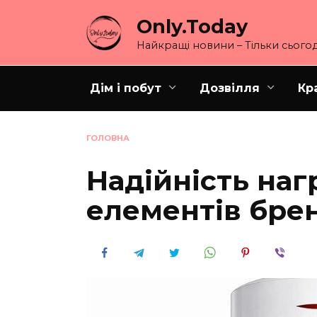
Перейти
Only.Today
до
вмісту
Найкращі новини – Тільки сьогод
Дім і побут
Дозвілля
Кр
ГОЛОВНА
Надійність наг
елементів бре