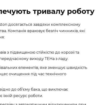
печують тривалу роботу
iston досягається завдяки комплексному
ва. Компанія враховує безліч чинників, які
ня:
в з підвищеною стійкістю до корозії та
 передчасному виходу ТЕНа з ладу.
івальних елементів, яке зменшує швидкість
цес очищення під час технічного
відно до об’єму бака, що виключає
є їхній ресурс роботи.
перегріву з автоматичним відключенням при