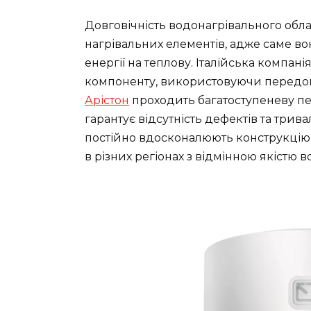
Довговічність водонагрівального обл
нагрівальних елементів, адже саме в
енергії на теплову. Італійська компан
компоненту, використовуючи передові
Арістон
проходить багатоступеневу пе
гарантує відсутність дефектів та трив
постійно вдосконалюють конструкцію 
в різних регіонах з відмінною якістю в