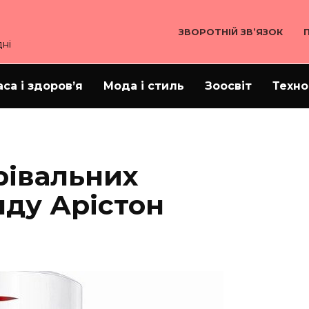
ЗВОРОТНІЙ ЗВ’ЯЗОК
ні
аса і здоров’я
Мода і стиль
Зоосвіт
Техно
рівальних
нду Арістон