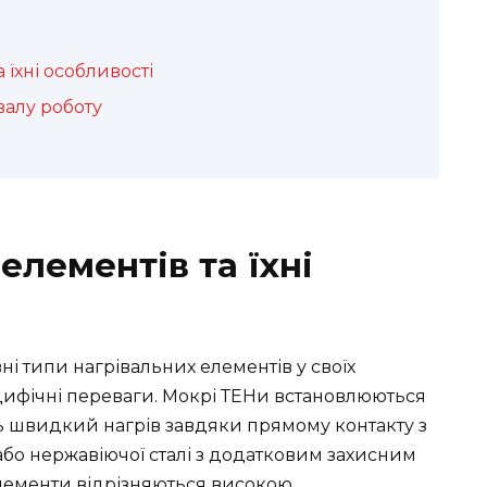
 їхні особливості
валу роботу
елементів та їхні
ні типи нагрівальних елементів у своїх
ецифічні переваги. Мокрі ТЕНи встановлюються
ь швидкий нагрів завдяки прямому контакту з
або нержавіючої сталі з додатковим захисним
 елементи відрізняються високою