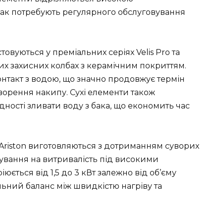
нак потребують регулярного обслуговування
товуються у преміальних серіях Velis Pro та
их захисних колбах з керамічним покриттям.
нтакт з водою, що значно продовжує термін
ворення накипу. Сухі елементи також
дності зливати воду з бака, що економить час
Ariston виготовляються з дотриманням суворих
бування на витривалість під високими
юється від 1,5 до 3 кВт залежно від об’єму
льний баланс між швидкістю нагріву та