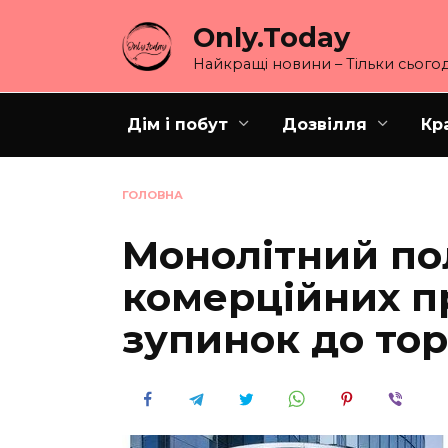
Перейти
Only.Today
до
вмісту
Найкращі новини – Тільки сьогод
Дім і побут
Дозвілля
Кр
ГОЛОВНА
Монолітний по
комерційних пр
зупинок до тор