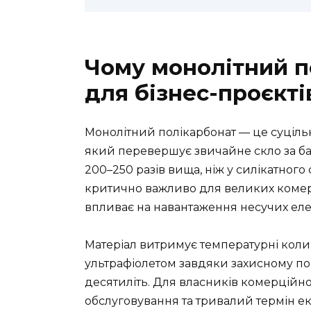
Чому монолітний п
для бізнес-проєкті
Монолітний полікарбонат — це суціль
який перевершує звичайне скло за ба
200–250 разів вища, ніж у силікатного
критично важливо для великих комер
впливає на навантаження несучих елем
Матеріал витримує температурні колива
ультрафіолетом завдяки захисному пок
десятиліть. Для власників комерційно
обслуговування та тривалий термін екс