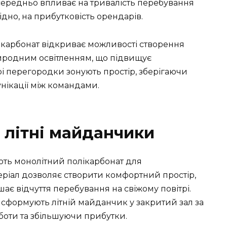
осередньо впливає на тривалість перебування
ідно, на прибутковість орендарів.
ікарбонат відкриває можливості створення
риродним освітленням, що підвищує
рі перегородки зонують простір, зберігаючи
унікації між командами.
 літні майданчики
ють монолітний полікарбонат для
еріал дозволяє створити комфортний простір,
шає відчуття перебування на свіжому повітрі.
нсформують літній майданчик у закритий зал за
боти та збільшуючи прибутки.