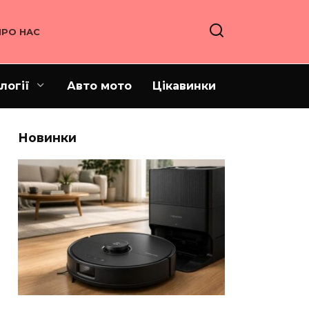
ПРО НАС
логії
Авто мото
Цікавинки
Новинки