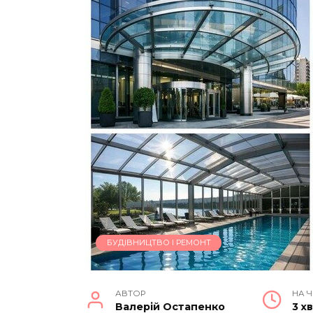
БУДІВНИЦТВО І РЕМОНТ
АВТОР
НА 
Валерій Остапенко
3 х