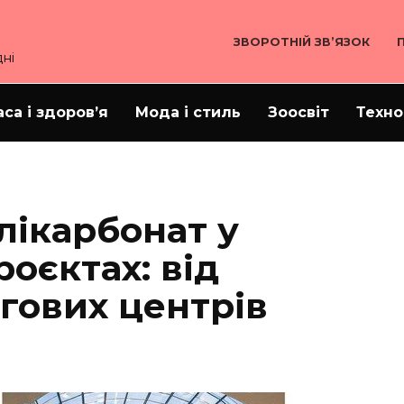
ЗВОРОТНІЙ ЗВ’ЯЗОК
ні
аса і здоров’я
Мода і стиль
Зоосвіт
Техно
лікарбонат у
оєктах: від
гових центрів