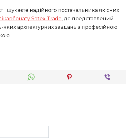
 і шукаєте надійного постачальника якісних
ікарбонату Sotex Trade
, де представлений
-яких архітектурних завдань з професійною
кою.