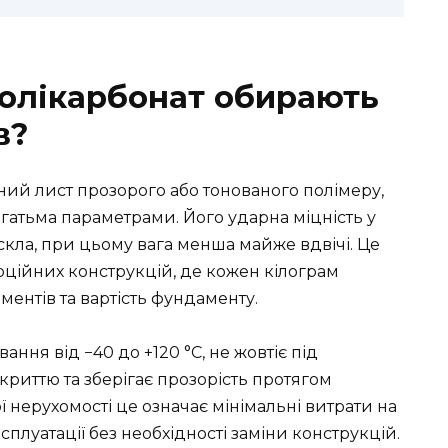
олікарбонат обирають
в?
ний лист прозорого або тонованого полімеру,
гатьма параметрами. Його ударна міцність у
 скла, при цьому вага менша майже вдвічі. Це
ційних конструкцій, де кожен кілограм
ентів та вартість фундаменту.
ння від −40 до +120 °C, не жовтіє під
риттю та зберігає прозорість протягом
ї нерухомості це означає мінімальні витрати на
плуатації без необхідності заміни конструкцій.