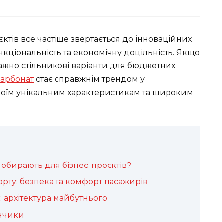
ктів все частіше звертається до інноваційних
ункціональність та економічну доцільність. Якщо
ажно стільникові варіанти для бюджетних
карбонат
стає справжнім трендом у
воїм унікальним характеристикам та широким
обирають для бізнес-проєктів?
рту: безпека та комфорт пасажирів
і: архітектура майбутнього
анчики