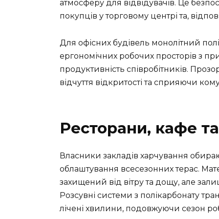
атмосферу для відвідувачів. Це безп
покупців у торговому центрі та, відпов
Для офісних будівель монолітний пол
ергономічних робочих просторів з п
продуктивність співробітників. Прозо
відчуття відкритості та сприяючи ком
Ресторани, кафе та
Власники закладів харчування обира
облаштування всесезонних терас. Мат
захищений від вітру та дощу, але зали
Розсувні системи з полікарбонату тра
лічені хвилини, подовжуючи сезон ро