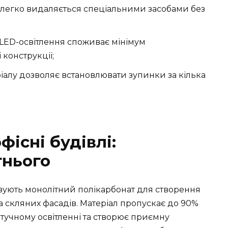
ті легко видаляється спеціальними засобами без
LED-освітлення споживає мінімум
 конструкції;
алу дозволяє встановлювати зупинки за кілька
фісні будівлі:
тнього
вують монолітний полікарбонат для створення
 та скляних фасадів. Матеріал пропускає до 90%
штучному освітленні та створює приємну