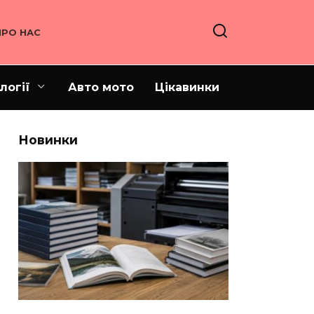
ПРО НАС
логії
Авто мото
Цікавинки
Новинки