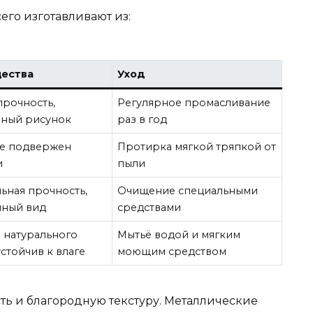
его изготавливают из:
ества
Уход
прочность,
Регулярное промасливание
нный рисунок
раз в год
не подвержен
Протирка мягкой тряпкой от
и
пыли
ьная прочность,
Очищение специальными
нный вид
средствами
 натурального
Мытьё водой и мягким
устойчив к влаге
моющим средством
ть и благородную текстуру. Металлические