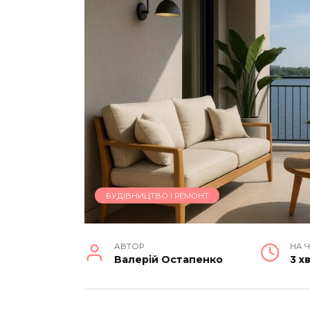
БУДІВНИЦТВО І РЕМОНТ
АВТОР
НА 
Валерій Остапенко
3 х