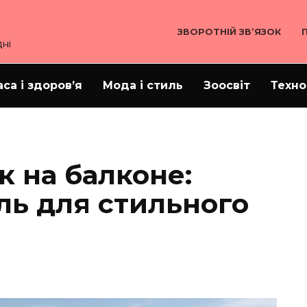
ЗВОРОТНІЙ ЗВ’ЯЗОК
ні
аса і здоров’я
Мода і стиль
Зоосвіт
Техно
к на балконе:
ь для стильного