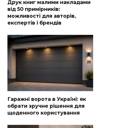
Друк книг малими накладами
від 50 примірників:
можливості для авторів,
експертів і брендів
Гаражні ворота в Україні: як
обрати зручне рішення для
щоденного користування