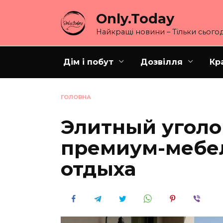
Перейти
Only.Today
до
вмісту
Найкращі новини – Тільки сьогод
Дім і побут
Дозвілля
Кр
ГОЛОВНА
Элитный уголо
премиум-мебел
отдыха