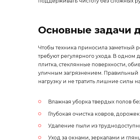
поддерживать чистоту без сложных р
Основные задачи 
Чтобы техника приносила заметный ре
требуют регулярного ухода. В одном 
плитка, стеклянные поверхности, оби
уличным загрязнением. Правильный 
нагрузку и не тратить лишние силы н
Влажная уборка твердых полов бе
Глубокая очистка ковров, дорожек
Удаление пыли из труднодоступны
Уход за окнами, зеркалами и гля