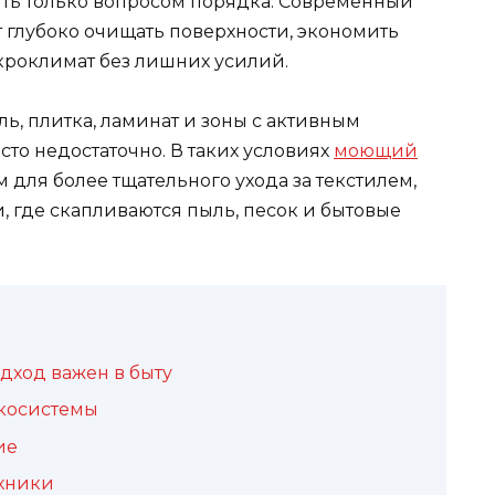
ыть только вопросом порядка. Современный
т глубоко очищать поверхности, экономить
роклимат без лишних усилий.
ль, плитка, ламинат и зоны с активным
то недостаточно. В таких условиях
моющий
для более тщательного ухода за текстилем,
 где скапливаются пыль, песок и бытовые
ход важен в быту
косистемы
ие
ехники