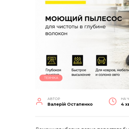
ТЕХНІКА
АВТОР
НА 
Валерій Остапенко
4 х