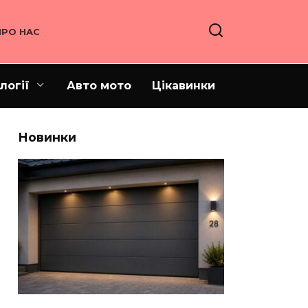
ПРО НАС
логії
Авто мото
Цікавинки
Новинки