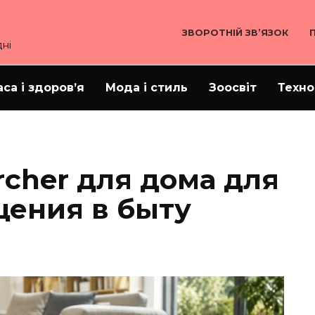
ЗВОРОТНІЙ ЗВ’ЯЗОК
ні
аса і здоров’я
Мода і стиль
Зоосвіт
Техно
rcher для дома для
щения в быту