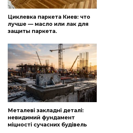
Циклевка паркета Киев: что
лучше — масло или лак для
защиты паркета.
Металеві закладні деталі:
невидимий фундамент
міцності сучасних будівель