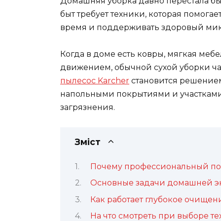
Домашняя уборка давно перестала б
быт требует техники, которая помогае
время и поддерживать здоровый мик
Когда в доме есть ковры, мягкая мебе
движением, обычной сухой уборки час
пылесос Karcher
становится решением 
напольными покрытиями и участками,
загрязнения.
Зміст
Почему профессиональный под
Основные задачи домашней э
Как работает глубокое очищен
На что смотреть при выборе т