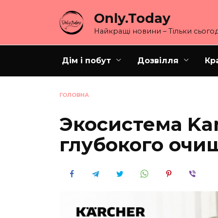
Перейти
Only.Today
до
вмісту
Найкращі новини – Тільки сьогод
Дім і побут
Дозвілля
Кр
ГОЛОВНА
Экосистема Ka
глубокого очи