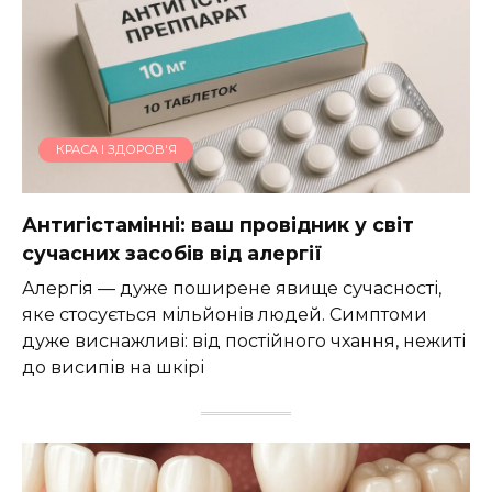
КРАСА І ЗДОРОВ'Я
Антигістамінні: ваш провідник у світ
сучасних засобів від алергії
Алергія — дуже поширене явище сучасності,
яке стосується мільйонів людей. Симптоми
дуже виснажливі: від постійного чхання, нежиті
до висипів на шкірі