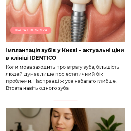
КРАСА І ЗДОРОВ'Я
Імплантація зубів у Києві – актуальні ціни
в клініці IDENTICO
Коли мова заходить про втрату зуба, більшість
людей думає лише про естетичний бік
проблеми. Насправді ж усе набагато глибше.
Втрата навіть одного зуба