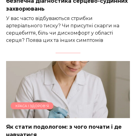
безпечна діагностика серцево-судинних
захворювань
У вас часто відбуваються стрибки
артеріального тиску? Чи присутні скарги на
серцебиття, біль чи дискомфорт у області
серця? Поява цих та інших симптомів
КРАСА І ЗДОРОВ'Я
Як стати подологом: з чого почати і де
навчатися