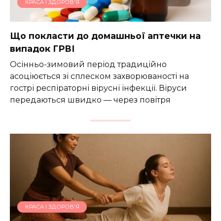
КРАСА І ЗДОРОВ'Я
Що покласти до домашньої аптечки на
випадок ГРВІ
Осінньо-зимовий період традиційно
асоціюється зі сплеском захворюваності на
гострі респіраторні вірусні інфекції. Віруси
передаються швидко — через повітря
КРАСА І ЗДОРОВ'Я