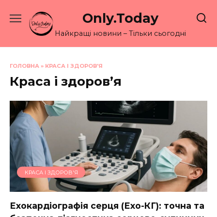
Перейти
Only.Today
до
вмісту
Найкращі новини – Тільки сьогодні
ГОЛОВНА
»
КРАСА І ЗДОРОВ'Я
Краса і здоров’я
КРАСА І ЗДОРОВ'Я
Ехокардіографія серця (Ехо-КГ): точна та