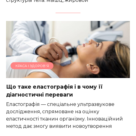
структуры тела: мышц, жировой
КРАСА І ЗДОРОВ'Я
Що таке еластографія і в чому її
діагностичні переваги
Еластографія — спеціальне ультразвукове
дослідження, спрямоване на оцінку
еластичності тканин організму. Інноваційний
метод дає змогу виявити новоутворення