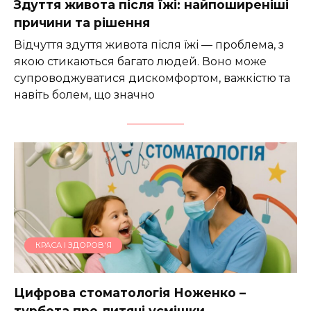
Здуття живота після їжі: найпоширеніші
причини та рішення
Відчуття здуття живота після їжі — проблема, з
якою стикаються багато людей. Воно може
супроводжуватися дискомфортом, важкістю та
навіть болем, що значно
КРАСА І ЗДОРОВ'Я
Цифрова стоматологія Ноженко –
турбота про дитячі усмішки