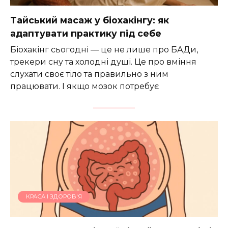
Тайський масаж у біохакінгу: як
адаптувати практику під себе
Біохакінг сьогодні — це не лише про БАДи,
трекери сну та холодні душі. Це про вміння
слухати своє тіло та правильно з ним
працювати. І якщо мозок потребує
КРАСА І ЗДОРОВ'Я