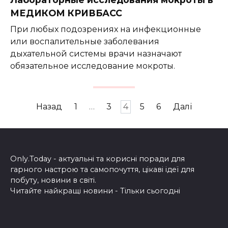
МЕДИКОМ КРИВБАСС
При любых подозрениях на инфекционные
или воспалительные заболевания
дыхательной системы врачи назначают
обязательное исследование мокроты.
Пагінація
Назад
1
…
3
4
5
6
Далі
записів
Only.Today - актуальні та корисні поради для
гарного настрою та самопочуття, цікаві ідеї для
побуту, новини в світі.
Читайте найкращі новини - Тільки сьогодні