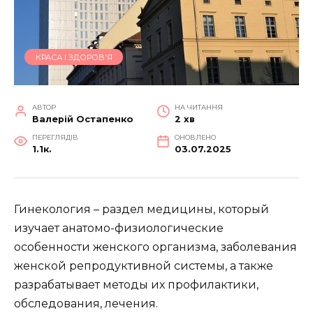
КРАСА І ЗДОРОВ'Я
АВТОР
НА ЧИТАННЯ
Валерій Остапенко
2 хв
ПЕРЕГЛЯДІВ
ОНОВЛЕНО
1.1к.
03.07.2025
Гинекология – раздел медицины, который
изучает анатомо-физиологические
особенности женского организма, заболевания
женской репродуктивной системы, а также
разрабатывает методы их профилактики,
обследования, лечения.