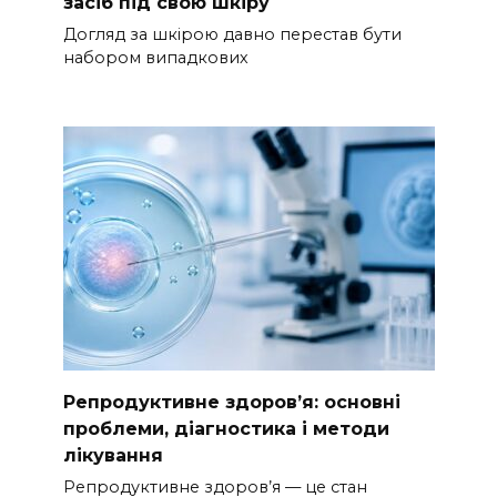
засіб під свою шкіру
Догляд за шкірою давно перестав бути
набором випадкових
Репродуктивне здоров’я: основні
проблеми, діагностика і методи
лікування
Репродуктивне здоров’я — це стан