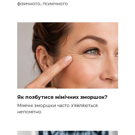
фізичного, психічного
Як позбутися мімічних зморшок?
Мімічні зморшки часто з’являються
непомітно.