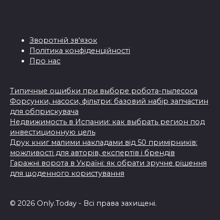
Зворотній зв'язок
Політика конфіденційності
Про нас
Типичные ошибки при выборе робота-пылесоса
Форсунки, насоси, фільтри: базовий набір запчастин
для обприскувача
Недвижимость в Испании: как выбрать регион под
инвестиционную цель
Друк книг малими накладами від 50 примірників:
можливості для авторів, експертів і брендів
Гаражні ворота в Україні: як обрати зручне рішення
для щоденного користування
© 2026 Only.Today - Всі права захищені.