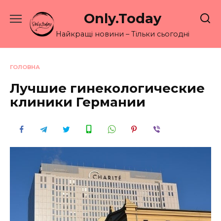
Перейти
Only.Today
до
вмісту
Найкращі новини – Тільки сьогодні
ГОЛОВНА
Лучшие гинекологические
клиники Германии