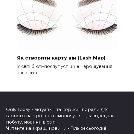
Як створити карту вій (Lash Map)
У світі б’юті-послуг успішне нарощування
залежить
Only.Today - актуальні та корисні поради для
гарного настрою та самопочуття, цікаві ідеї для
побуту, новини в світі.
Читайте найкращі новини - Тільки сьогодні