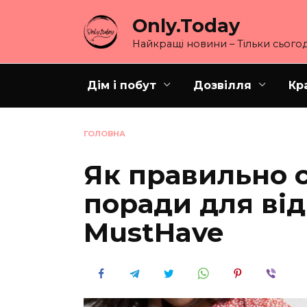
Перейти
Only.Today
до
вмісту
Найкращі новини – Тільки сьогод
Дім і побут
Дозвілля
Кр
ГОЛОВНА
Як правильно с
поради для від
MustHave