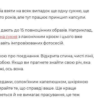
еба взяти на всяк випадок ще одну сукню, ще
сто років, але тут працює принцип капсули.
 дають до 15 повноцінних образів. Наприклад,
на сукня
з лаконічним кроєм і цього вже
авіть імпровізованих фотосесій.
ю про поєднання. Відкрита спина, чисті лінії,
обою. Якщо ви прагнете знайти свою річ, яка
жі, ось вона.
и кедами, солом’яним капелюшком, шкіряною
бирайте те, що справді ваше. Ще краще
еться й не вимагає прасування, це теж