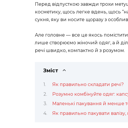
Перед відпусткою завжди трохи метушн
косметику, щось легке вдень, щось “на
сукня, яку ви носите щоразу з особли
Але головне — все це якось помістити 
лише створюємо жіночий одяг, а й ді
речі швидко, компактно й з розумом.
Зміст
Як правильно складати речі?
Розумно комбінуйте одяг: капс
Маленькі пакування й менше т
Як правильно пакувати валізу,