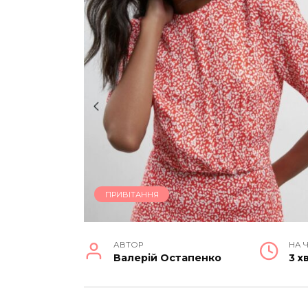
ПРИВІТАННЯ
АВТОР
НА 
Валерій Остапенко
3 х