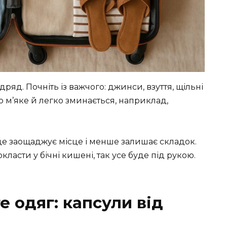
яд. Почніть із важчого: джинси, взуття, щільні
о м’яке й легко зминається, наприклад,
це заощаджує місце і менше залишає складок.
ласти у бічні кишені, так усе буде під рукою.
 одяг: капсули від