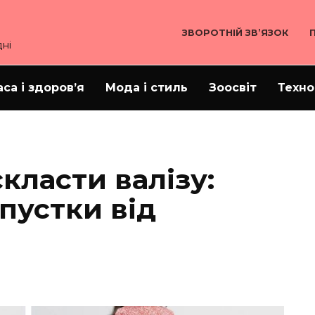
ЗВОРОТНІЙ ЗВ’ЯЗОК
ні
аса і здоров’я
Мода і стиль
Зоосвіт
Техно
класти валізу:
пустки від