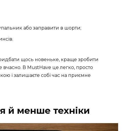
упальник або заправити в шорти;
инсів.
ридбати щось новеньке, краще зробити
е вчасно. В MustHave це легко, просто
кою і залишаєте собі час на приємне
я й менше техніки