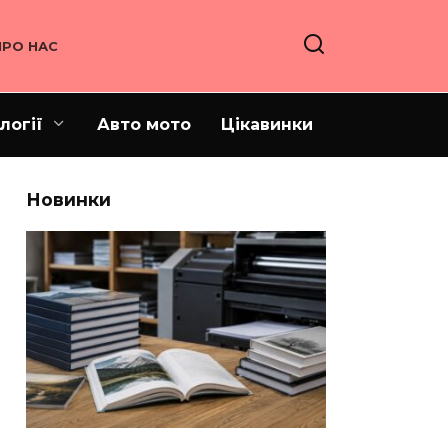
ПРО НАС
логії
Авто мото
Цікавинки
Новинки