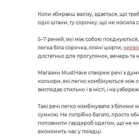
Коли збираєш валізу, здається, що тр
одні штани, ту сорочку, що не носила 
5–7 речей, які між собою поєднуються,
легка біла сорочка, лляні шорти,
черво
достатньо для прогулянок, вечерь та н
Магазин MustHave створює речі з думко
кольори, які легко комбінуються між с
виглядає стильно і в місті, і на узбереж
Такі речі легко комбінувати з білим
сумкою. Не потрібно багато, просто о
поповнити гардероб одягом, що не мн
економить час у поїздці.