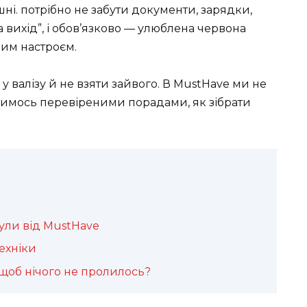
і. потрібно не забути документи, зарядки,
 вихід”, і обов’язково — улюблена червона
вим настроєм.
у валізу й не взяти зайвого. В MustHave ми не
лимось перевіреними порадами, як зібрати
ули від MustHave
ехніки
 щоб нічого не пролилось?