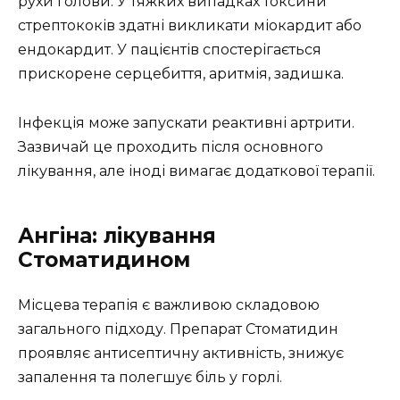
рухи голови. У тяжких випадках токсини
стрептококів здатні викликати міокардит або
ендокардит. У пацієнтів спостерігається
прискорене серцебиття, аритмія, задишка.
Інфекція може запускати реактивні артрити.
Зазвичай це проходить після основного
лікування, але іноді вимагає додаткової терапії.
Ангіна: лікування
Стоматидином
Місцева терапія є важливою складовою
загального підходу. Препарат Стоматидин
проявляє антисептичну активність, знижує
запалення та полегшує біль у горлі.