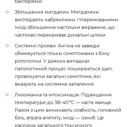
бактеріями.
Збільшення мигдалин. Мигдалики
виглядають набряклими, гіперемованими.
Іноді збільшення настільки виражене, що
частково перекриває дихальні шляхи.
Системні прояви. Ангіна не завжди
обмежується тільки симптомами з боку
ротоглотки. У деяких випадках
патологічний процес поширюється далі,
провокуючи загальні симптоми, які
вказують на системне запалення.
Лихоманка та інтоксикація. Підвищення
температури до 38–40 °C — часте явище.
Разом з цим виникають слабкість, головний
біль, втрата апетиту, іноді — озноб. Це
наслідок загального токсичного