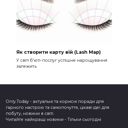
Як створити карту вій (Lash Map)
У світі б’юті-послуг успішне нарощування
залежить
Only.Today - актуальні та корисні поради для
гарного настрою та самопочуття, цікаві ідеї для
побуту, новини в світі.
Читайте найкращі новини - Тільки сьогодні