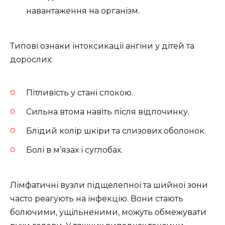
навантаження на організм.
Типові ознаки інтоксикації ангіни у дітей та
дорослих:
Пітливість у стані спокою.
Сильна втома навіть після відпочинку.
Блідий колір шкіри та слизових оболонок.
Болі в м’язах і суглобах.
Лімфатичні вузли підщелепної та шийної зони
часто реагують на інфекцію. Вони стають
болючими, ущільненими, можуть обмежувати