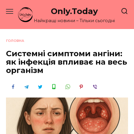
Перейти
Only.Today
до
вмісту
Найкращі новини – Тільки сьогодні
ГОЛОВНА
Системні симптоми ангіни:
як інфекція впливає на весь
організм