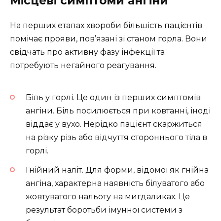
Місцеві симптоми ангіни
На перших етапах хвороби більшість пацієнтів
помічає прояви, пов’язані зі станом горла. Вони
свідчать про активну фазу інфекції та
потребують негайного реагування.
Біль у горлі. Це один із перших симптомів
ангіни. Біль посилюється при ковтанні, іноді
віддає у вухо. Нерідко пацієнт скаржиться
на різку різь або відчуття стороннього тіла в
горлі.
Гнійний наліт. Для форми, відомої як гнійна
ангіна, характерна наявність білуватого або
жовтуватого нальоту на мигдаликах. Це
результат боротьби імунної системи з