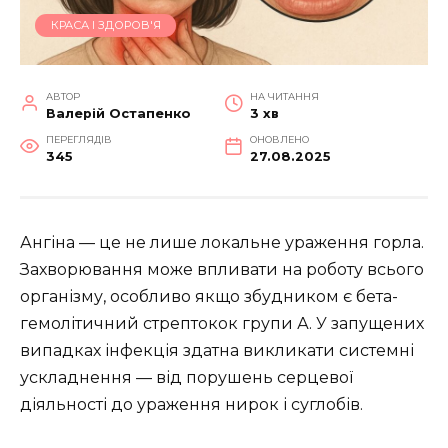
КРАСА І ЗДОРОВ'Я
АВТОР
НА ЧИТАННЯ
Валерій Остапенко
3 хв
ПЕРЕГЛЯДІВ
ОНОВЛЕНО
345
27.08.2025
Ангіна — це не лише локальне ураження горла.
Захворювання може впливати на роботу всього
організму, особливо якщо збудником є бета-
гемолітичний стрептокок групи А. У запущених
випадках інфекція здатна викликати системні
ускладнення — від порушень серцевої
діяльності до ураження нирок і суглобів.