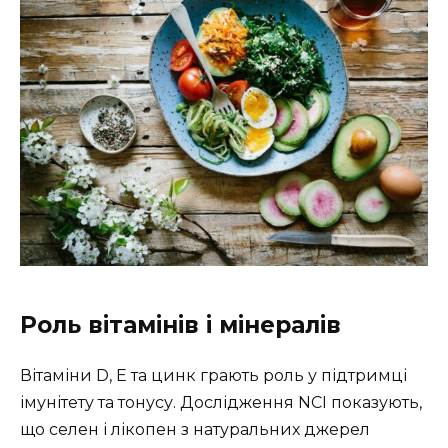
Роль вітамінів і мінералів
Вітаміни D, E та цинк грають роль у підтримці
імунітету та тонусу. Дослідження NCI показують,
що селен і лікопен з натуральних джерел