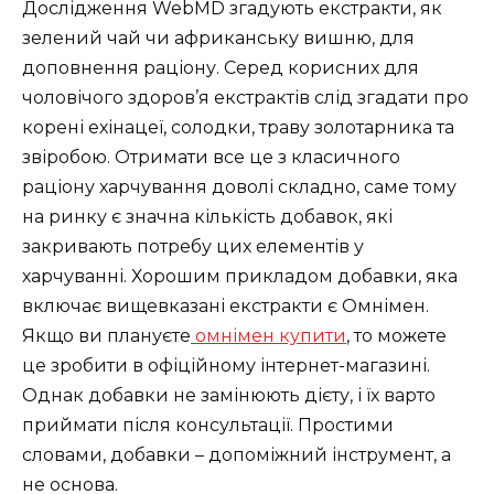
Дослідження WebMD згадують екстракти, як
зелений чай чи африканську вишню, для
доповнення раціону. Серед корисних для
чоловічого здоров’я екстрактів слід згадати про
корені ехінацеї, солодки, траву золотарника та
звіробою. Отримати все це з класичного
раціону харчування доволі складно, саме тому
на ринку є значна кількість добавок, які
закривають потребу цих елементів у
харчуванні. Хорошим прикладом добавки, яка
включає вищевказані екстракти є Омнімен.
Якщо ви плануєте
омнімен купити
, то можете
це зробити в офіційному інтернет-магазині.
Однак добавки не замінюють дієту, і їх варто
приймати після консультації. Простими
словами, добавки – допоміжний інструмент, а
не основа.