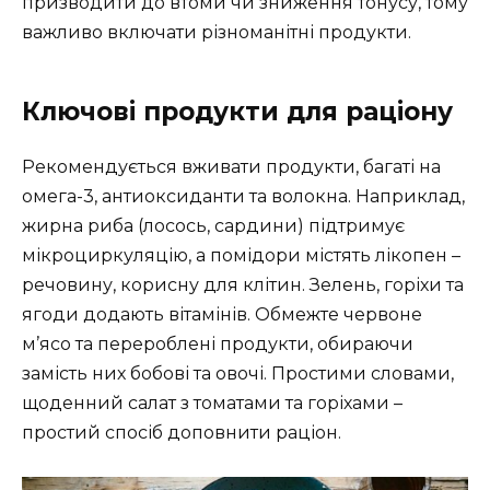
призводити до втоми чи зниження тонусу, тому
важливо включати різноманітні продукти.
Ключові продукти для раціону
Рекомендується вживати продукти, багаті на
омега-3, антиоксиданти та волокна. Наприклад,
жирна риба (лосось, сардини) підтримує
мікроциркуляцію, а помідори містять лікопен –
речовину, корисну для клітин. Зелень, горіхи та
ягоди додають вітамінів. Обмежте червоне
м’ясо та перероблені продукти, обираючи
замість них бобові та овочі. Простими словами,
щоденний салат з томатами та горіхами –
простий спосіб доповнити раціон.