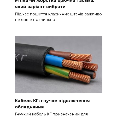
М’яка чи жорстка брючна тасьма:
який варіант вибрати
Під час пошиття класичних штанів важливо
не лише правильно
Кабель КГ: гнучке підключення
обладнання
Гнучкий кабель КГ призначений для