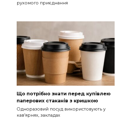
рухомого приєднання
Що потрібно знати перед купівлею
паперових стаканів з кришкою
Одноразовий посуд використовують у
кав’ярнях, закладах