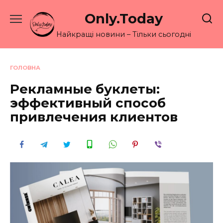
Перейти
Only.Today
до
вмісту
Найкращі новини – Тільки сьогодні
ГОЛОВНА
Рекламные буклеты:
эффективный способ
привлечения клиентов