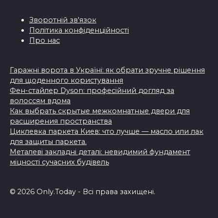
Зворотній зв'язок
Політика конфіденційності
Про нас
Гаражні ворота в Україні: як обрати зручне рішення
для щоденного користування
Фен-стайлер Dyson: професійний догляд за
волоссям вдома
Как выбрать скрытые межкомнатные двери для
расширения пространства
Циклевка паркета Киев: что лучше — масло или лак
для защиты паркета.
Металеві закладні деталі: невидимий фундамент
міцності сучасних будівель
© 2026 Only.Today - Всі права захищені.