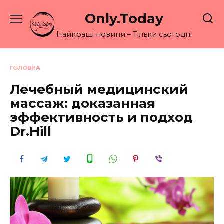
Перейти
Only.Today
до
вмісту
Найкращі новини – Тільки сьогодні
ГОЛОВНА
Лечебный медицинский
массаж: доказанная
эффективность и подход
Dr.Hill