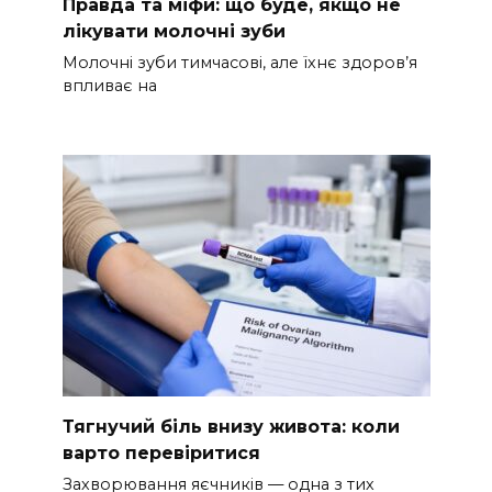
Правда та міфи: що буде, якщо не
лікувати молочні зуби
Молочні зуби тимчасові, але їхнє здоров’я
впливає на
Тягнучий біль внизу живота: коли
варто перевіритися
Захворювання яєчників — одна з тих