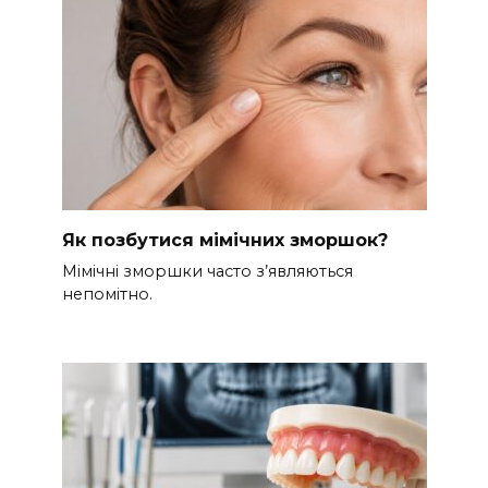
Як позбутися мімічних зморшок?
Мімічні зморшки часто з’являються
непомітно.