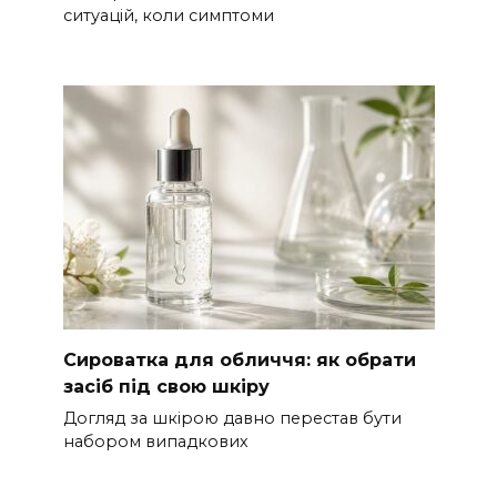
ситуацій, коли симптоми
Сироватка для обличчя: як обрати
засіб під свою шкіру
Догляд за шкірою давно перестав бути
набором випадкових