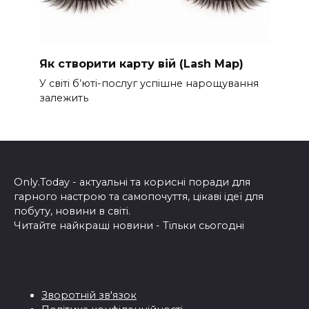
Як створити карту вій (Lash Map)
У світі б’юті-послуг успішне нарощування
залежить
Only.Today - актуальні та корисні поради для
гарного настрою та самопочуття, цікаві ідеї для
побуту, новини в світі.
Читайте найкращі новини - Тільки сьогодні
Зворотній зв'язок