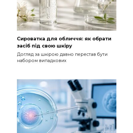
Сироватка для обличчя: як обрати
засіб під свою шкіру
Догляд за шкірою давно перестав бути
набором випадкових