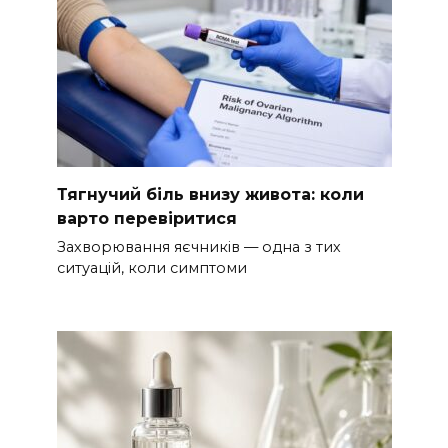
Тягнучий біль внизу живота: коли
варто перевіритися
Захворювання яєчників — одна з тих
ситуацій, коли симптоми