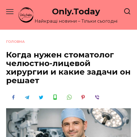
Перейти
Only.Today
до
вмісту
Найкращі новини – Тільки сьогодні
ГОЛОВНА
Когда нужен стоматолог
челюстно-лицевой
хирургии и какие задачи он
решает