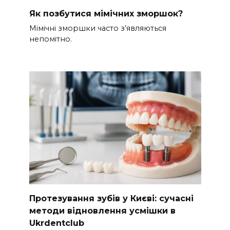
Як позбутися мімічних зморшок?
Мімічні зморшки часто з’являються
непомітно.
Протезування зубів у Києві: сучасні
методи відновлення усмішки в
Ukrdentclub