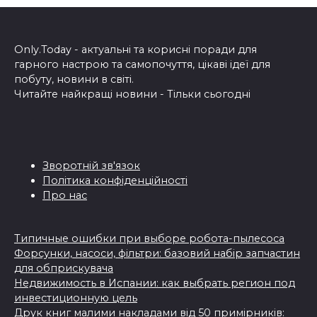
Only.Today - актуальні та корисні поради для
гарного настрою та самопочуття, цікаві ідеї для
побуту, новини в світі.
Читайте найкращі новини - Тільки сьогодні
Зворотній зв'язок
Політика конфіденційності
Про нас
Типичные ошибки при выборе робота-пылесоса
Форсунки, насоси, фільтри: базовий набір запчастин
для обприскувача
Недвижимость в Испании: как выбрать регион под
инвестиционную цель
Друк книг малими накладами від 50 примірників: