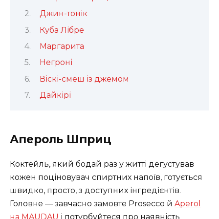
Джин-тонік
Куба Лібре
Маргарита
Негроні
Віскі-смеш із джемом
Дайкірі
Апероль Шприц
Коктейль, який бодай раз у житті дегустував
кожен поціновувач спиртних напоїв, готується
швидко, просто, з доступних інгредієнтів.
Головне — завчасно замовте Prosecco й
Aperol
на MAUDAU
і потурбуйтеся про наявність