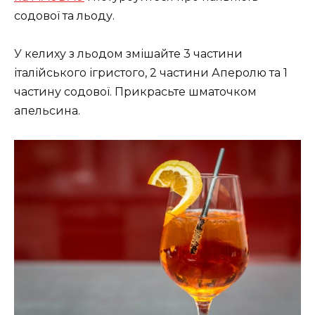
содової та льоду.
У келиху з льодом змішайте 3 частини
італійського ігристого, 2 частини Аперолю та 1
частину содової. Прикрасьте шматочком
апельсина.