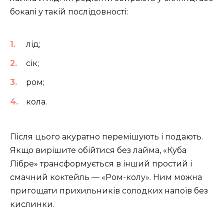
бокалі у такій послідовності:
лід;
сік;
ром;
кола.
Після цього акуратно перемішують і подають.
Якщо вирішите обійтися без лайма, «Куба
Лібре» трансформується в інший простий і
смачний коктейль — «Ром-колу». Ним можна
пригощати прихильників солодких напоїв без
кислинки.