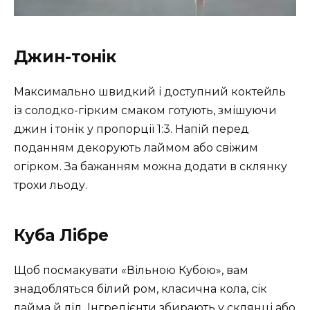
Джин-тонік
Максимально швидкий і доступний коктейль
із солодко-гірким смаком готують, змішуючи
джин і тонік у пропорції 1:3. Напій перед
поданням декорують лаймом або свіжим
огірком. За бажанням можна додати в склянку
трохи льоду.
Куба Лібре
Щоб посмакувати «Вільною Кубою», вам
знадобляться білий ром, класична кола, сік
лайма й лід. Інгредієнти збирають у склянці або