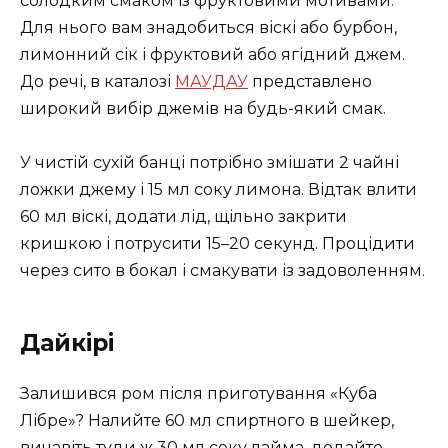
солодким смаком із фруктовими мотивами.
Для нього вам знадобиться віскі або бурбон,
лимонний сік і фруктовий або ягідний джем.
До речі, в каталозі
МАУДАУ
представлено
широкий вибір джемів на будь-який смак.
У чистій сухій банці потрібно змішати 2 чайні
ложки джему і 15 мл соку лимона. Відтак влити
60 мл віскі, додати лід, щільно закрити
кришкою і потрусити 15–20 секунд. Процідити
через сито в бокал і смакувати із задоволенням.
Дайкірі
Залишився ром після приготування «Куба
Лібре»? Налийте 60 мл спиртного в шейкер,
вичавіть туди ж 30 мл соку лайма, додайте