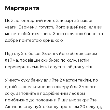
Маргарита
Цей легендарний коктейль вартий вашої
уваги. Бармени готують його в шейкері, але ви
можете обійтися звичайною скляною банкою з
добре притертою кришкою.
Підготуйте бокал. Змочіть його обідок соком
лайма, провівши скибкою по колу. Потім
переверніть ємність і опустіть обідок у сіль.
У чисту суху банку влийте 2 частки текіли, по
одній — апельсинового лікеру й лаймового
соку. Заповніть її подрібненим льодом
приблизно до половини й щільно закрийте.
Активно струшуйте банку протягом 20 секунд,