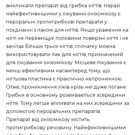
викликати препарат від грибка нігтів. Наразі
найефективнішими у лікуванні оніхомікозу є
пероральні протигрибкові препарати у
поєднанні з лаком для нігтів. Якщо ураження на
нігті не перевищує половини поверхні нігтя і не
зачіпає більше трьох нігтів, спочатку можна
використовувати лак для нігтів, призначений
для лікування оніхомікозу. Місцеве лікування є
менш ефективним насамперед тому, що
нігтьова пластина є практично непроникною.
Отже, проникнення ліків крізь неї дуже погане.
Грибки в основному розвиваються зсередини
нігтя. Тому легше впливати на них зсередини за
допомогою пероральних препаратів.
Препарат від оніхомікозу містить
протигрибкову речовину. Найефективнішими