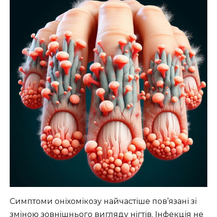
Симптоми оніхомікозу найчастіше пов’язані зі
зміною зовнішнього вигляду нігтів. Інфекція не