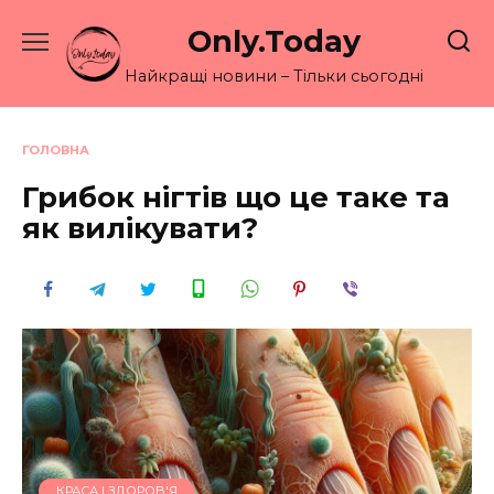
Перейти
Only.Today
до
вмісту
Найкращі новини – Тільки сьогодні
ГОЛОВНА
Грибок нігтів що це таке та
як вилікувати?
КРАСА І ЗДОРОВ'Я