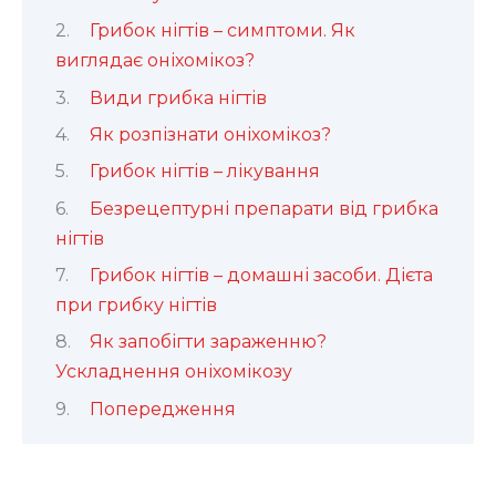
Грибок нігтів – симптоми. Як
виглядає оніхомікоз?
Види грибка нігтів
Як розпізнати оніхомікоз?
Грибок нігтів – лікування
Безрецептурні препарати від грибка
нігтів
Грибок нігтів – домашні засоби. Дієта
при грибку нігтів
Як запобігти зараженню?
Ускладнення оніхомікозу
Попередження