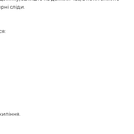
ні сліди.
я:
 кипіння.