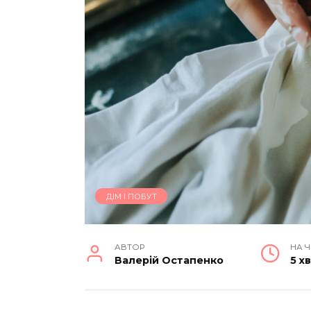
ДІМ І ПОБУТ
АВТОР
НА 
Валерій Остапенко
5 х