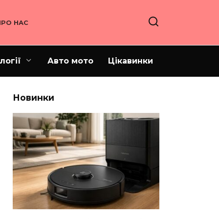
ПРО НАС
логії
Авто мото
Цікавинки
Новинки