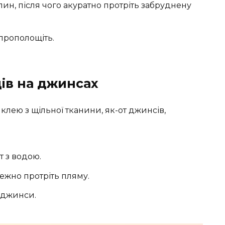
илин, після чого акуратно протріть забруднену
 прополощіть.
ів на джинсах
клею з щільної тканини, як-от джинсів,
 з водою.
режно протріть пляму.
 джинси.