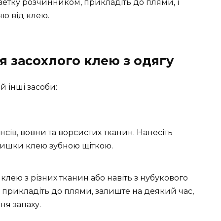
рветку розчинником, прикладіть до плями, і
ню від клею.
я засохлого клею з одягу
й інші засоби:
ів, вовни та ворсистих тканин. Нанесіть
залишки клею зубною щіткою.
лею з різних тканин або навіть з нубукового
, прикладіть до плями, залиште на деякий час,
ня запаху.