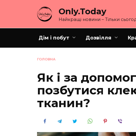
Перейти
Only.Today
до
вмісту
Найкращі новини – Тільки сьогод
Дім і побут
Дозвілля
Кр
ГОЛОВНА
Як і за допомо
позбутися клею
тканин?