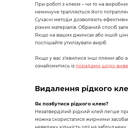
При роботі з клеєм – чи то на виробниц
неминуче трапляється його потраплянн
Сучасні методи дозволяють ефективно 
різних матеріалів. Обраний спосіб зал
Якщо на ваших джинсах або іншій цінн
поспішайте утилізувати виріб.
Якщо у вас з’явилися інші плями або
ознайомитись із
порадами щодо виве
Видалення рідкого кле
Як позбутися рідкого клею?
Незатверділий рідкий клей легше при
можна скористатися жирними засобами
невелику кількість олії на забруднену