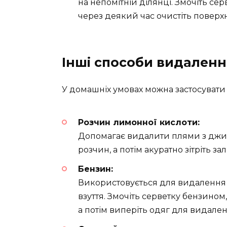
на непомітній ділянці. Змочіть се
через деякий час очистіть поверх
Інші способи видаленн
У домашніх умовах можна застосувати 
Розчин лимонної кислоти:
Допомагає видалити плями з джинс
розчин, а потім акуратно зітріть 
Бензин:
Використовується для видалення к
взуття. Змочіть серветку бензином
а потім виперіть одяг для видален