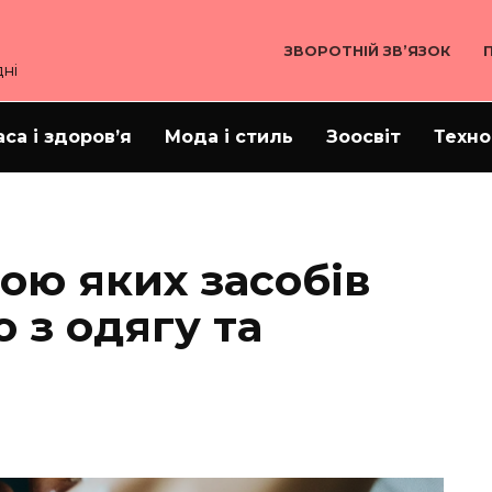
ЗВОРОТНІЙ ЗВ’ЯЗОК
ні
аса і здоров’я
Мода і стиль
Зоосвіт
Техно
гою яких засобів
 з одягу та