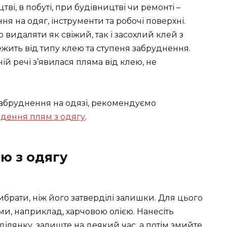
тві, в побуті, при будівництві чи ремонті –
я на одяг, інструменти та робочі поверхні.
видаляти як свіжий, так і засохлий клей з
ежить від типу клею та ступеня забруднення.
ій речі з’явилася пляма від клею, не
 забруднення на одязі, рекомендуємо
дення плям з одягу
.
ю з одягу
брати, ніж його затверділі залишки. Для цього
, наприклад, харчовою олією. Нанесіть
 ділянку, залиште на деякий час, а потім змийте