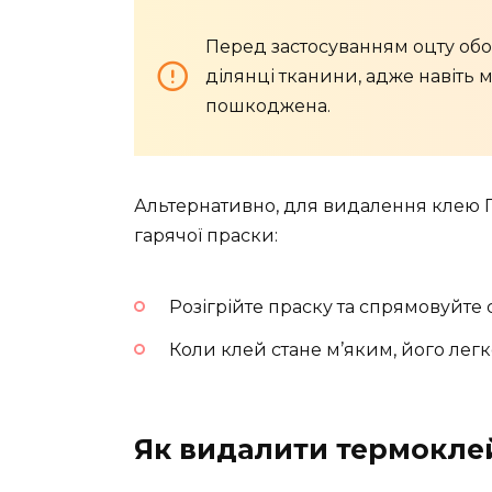
Перед застосуванням оцту обов
ділянці тканини, адже навіть
пошкоджена.
Альтернативно, для видалення клею П
гарячої праски:
Розігрійте праску та спрямовуйте 
Коли клей стане м’яким, його лег
Як видалити термоклей