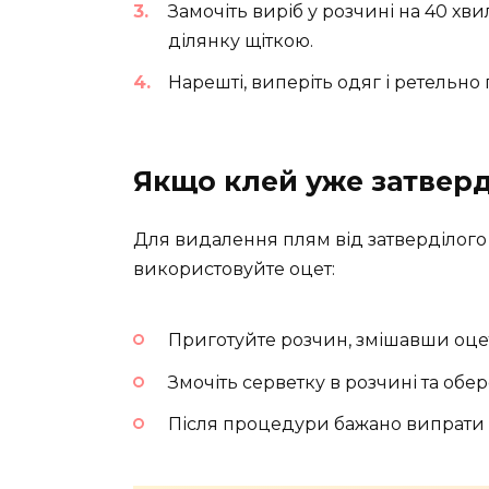
Замочіть виріб у розчині на 40 хв
ділянку щіткою.
Нарешті, виперіть одяг і ретельно
Якщо клей уже затверд
Для видалення плям від затверділого 
використовуйте оцет:
Приготуйте розчин, змішавши оцет
Змочіть серветку в розчині та обе
Після процедури бажано випрати