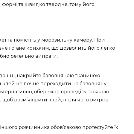
 формі та швидко твердне, тому його
ет та помістіть у морозильну камеру. При
не і стане крихким, що дозволить його легко
ібно ретельно випрати.
 дошці, накрийте бавовняною тканиною і
и клей не почне переходити на бавовняну
льтернативно, обережно проведіть гарячою
 щоб розм’якшити клей, після чого витріть
іншого розчинника обов’язково протестуйте їх