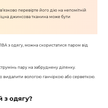
’язково перевірте його дію на непомітній
 міцна джинсова тканина може бути
ВА з одягу, можна скористатися паром від
струмінь пару на забруднену ділянку.
ко видалити вологою ганчіркою або серветкою.
 з одягу?