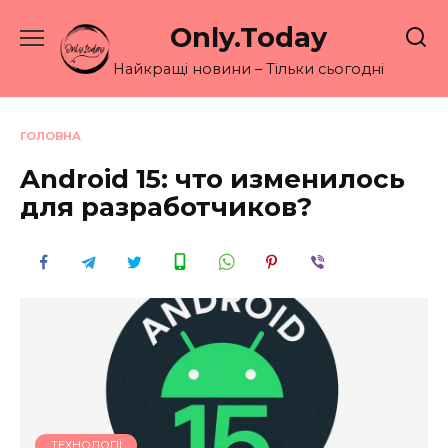
Перейти
Only.Today
до
вмісту
Найкращі новини – Тільки сьогодні
ГОЛОВНА
Android 15: что изменилось
для разработчиков?
ТЕХНОЛОГІЇ