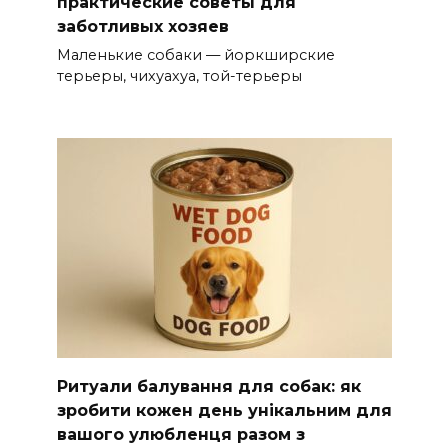
практические советы для
заботливых хозяев
Маленькие собаки — йоркширские
терьеры, чихуахуа, той-терьеры
Ритуали балування для собак: як
зробити кожен день унікальним для
вашого улюбленця разом з