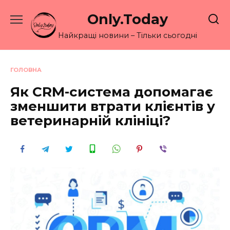
Перейти
Only.Today
до
вмісту
Найкращі новини – Тільки сьогодні
ГОЛОВНА
Як CRM-система допомагає
зменшити втрати клієнтів у
ветеринарній клініці?