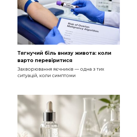
Тягнучий біль внизу живота: коли
варто перевіритися
Захворювання яєчників — одна з тих
ситуацій, коли симптоми