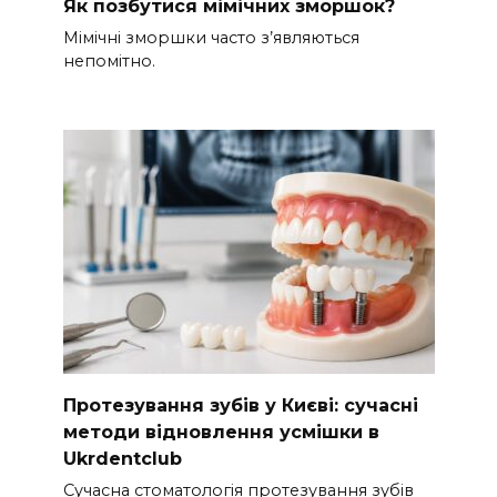
Як позбутися мімічних зморшок?
Мімічні зморшки часто з’являються
непомітно.
Протезування зубів у Києві: сучасні
методи відновлення усмішки в
Ukrdentclub
Сучасна стоматологія протезування зубів