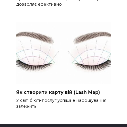
дозволяє ефективно
Як створити карту вій (Lash Map)
У світі б’юті-послуг успішне нарощування
залежить