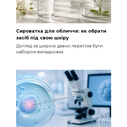
Сироватка для обличчя: як обрати
засіб під свою шкіру
Догляд за шкірою давно перестав бути
набором випадкових