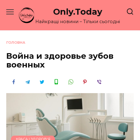
Перейти
Only.Today
до
вмісту
Найкращі новини – Тільки сьогодні
ГОЛОВНА
Война и здоровье зубов
военных
КРАСА І ЗДОРОВ'Я