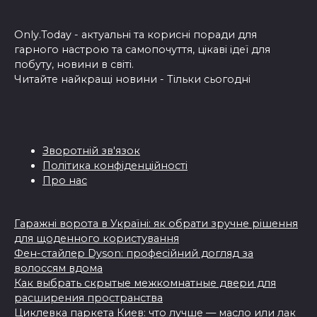
Only.Today - актуальні та корисні поради для
гарного настрою та самопочуття, цікаві ідеї для
побуту, новини в світі.
Читайте найкращі новини - Тільки сьогодні
Зворотній зв'язок
Політика конфіденційності
Про нас
Гаражні ворота в Україні: як обрати зручне рішення
для щоденного користування
Фен-стайлер Dyson: професійний догляд за
волоссям вдома
Как выбрать скрытые межкомнатные двери для
расширения пространства
Циклевка паркета Киев: что лучше — масло или лак