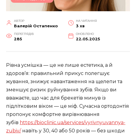
АВТОР
НА ЧИТАННЯ
Валерій Остапенко
3 хв
ПЕРЕГЛЯДІВ
ОНОВЛЕНО
285
22.05.2025
Рівна усмішка — це не лише естетика, а й
здоров’я: правильний прикус полегшує
жування, знижує навантаження на щелепи та
зменшує ризик руйнування зубів. Якщо ви
вважаєте, що час для брекетів минув із
підлітковим віком — це міф. Сучасна ортодонтія
пропонує комфортне вирівнювання
зубів
https://bioclinic.ua/services/vyrivnyuvannya-
zubiv/
навіть у 30, 40 або 50 років — без шкоди