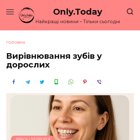
Перейти
Only.Today
до
вмісту
Найкращі новини – Тільки сьогодні
ГОЛОВНА
Вирівнювання зубів у
дорослих
КРАСА І ЗДОРОВ'Я