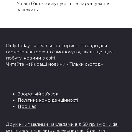
У світі б’юті-послуг успішне нарощування
залежить
Only.Today - актуальні та корисні поради для
гарного настрою та самопочуття, цікаві ідеї для
побуту, новини в світі.
Читайте найкращі новини - Тільки сьогодні
Зворотній зв'язок
Політика конфіденційності
Про нас
Друк книг малими накладами від 50 примірників:
можливості для авторів, експертів і брендів