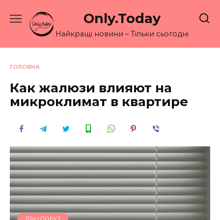
Перейти
Only.Today
до
вмісту
Найкращі новини – Тільки сьогодні
ГОЛОВНА
Как жалюзи влияют на
микроклимат в квартире
ДІМ І ПОБУТ