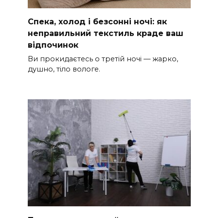
Спека, холод і безсонні ночі: як
неправильний текстиль краде ваш
відпочинок
Ви прокидаєтесь о третій ночі — жарко,
душно, тіло вологе.