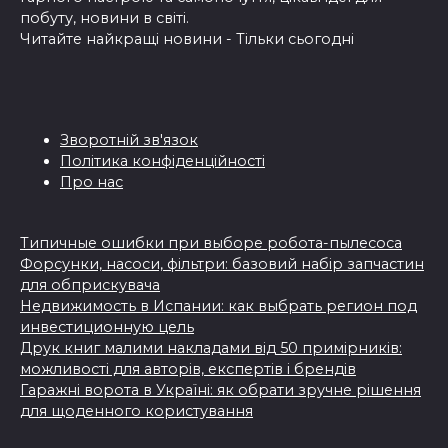
побуту, новини в світі.
Читайте найкращі новини - Тільки сьогодні
Зворотній зв'язок
Політика конфіденційності
Про нас
Типичные ошибки при выборе робота-пылесоса
Форсунки, насоси, фільтри: базовий набір запчастин
для обприскувача
Недвижимость в Испании: как выбрать регион под
инвестиционную цель
Друк книг малими накладами від 50 примірників:
можливості для авторів, експертів і брендів
Гаражні ворота в Україні: як обрати зручне рішення
для щоденного користування