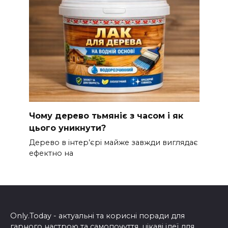
Чому дерево тьмяніє з часом і як
цього уникнути?
Дерево в інтер’єрі майже завжди виглядає
ефектно на
Only.Today - актуальні та корисні поради для
гарного настрою та самопочуття, цікаві ідеї для